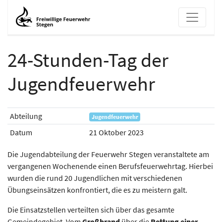
24-Stunden-Tag der
24-Stunden-Tag der Jugendfeue
Jugendfeuerwehr
Abteilung
Jugendfeuerwehr
Datum
21 Oktober 2023
Die Jugendabteilung der Feuerwehr Stegen veranstaltete am
vergangenen Wochenende einen Berufsfeuerwehrtag. Hierbei
wurden die rund 20 Jugendlichen mit verschiedenen
Übungseinsätzen konfrontiert, die es zu meistern galt.
Die Einsatzstellen verteilten sich über das gesamte
Gemeindegebiet. Vom
Großbrand
über die
Rettung einer