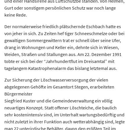
und einer Handsirene aus Luftschutzbe ständen. Von Helmen,
Gurt oder sonstigem persönlichen Schutz war noch lange
keine Rede.
Der normalerweise friedlich plätschernde Eschbach hatte es
von jeher in sich. Zu Zeiten hef tiger Schneeschmelze oder bei
gewaltigen Sommergewittern trat er schnell über seine Ufer,
drang in Wohnungen und Keller ein, dehnte sich in Wiesen,
Weiden, Straßen und Stallungen aus. Am 22. Dezember 1991
tobte er sich bei der “Jahrhundertflut im Dreisamtal” mit
tagelangem Katastrophenalarm das bislang letztemal aus.
Zur Sicherung der Löschwasserversorgung der vielen
abgelegenen Gehöfte im Gesamtort Stegen, erarbeiteten
Bürgermeister
Siegfried Kuster und die Gemeindeverwaltung ein völlig
neuartiges Konzept. Statt offener Löschteiche, die baulich
sehr kostenintensiv sind, im Unterhalt wartungsbedürftig und
nicht zuletzt in ihrer Funktion auch wetterabhängig sind, legte
man 22 unterirdische Behälter, davon den größten Teil im